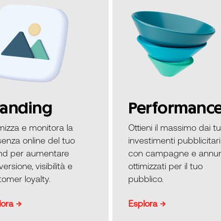
randing
Performanc
mizza e monitora la
Ottieni il massimo dai tu
enza online del tuo
investimenti pubblicitari
nd per aumentare
con campagne e annun
ersione, visibilità e
ottimizzati per il tuo
omer loyalty.
pubblico.
lora →
Esplora →