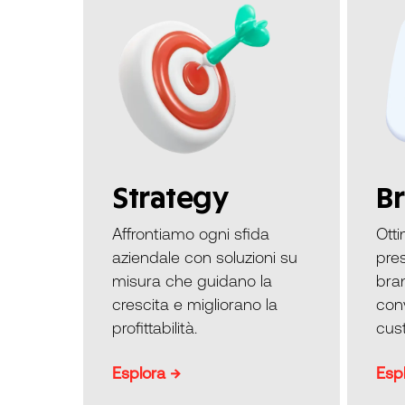
Strategy
B
Affrontiamo ogni sfida
Otti
aziendale con soluzioni su
pres
misura che guidano la
bra
crescita e migliorano la
conv
profittabilità.
cust
Esplora →
Esp