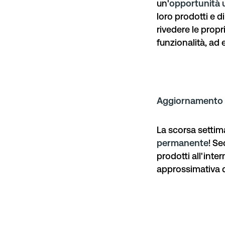
un'
opportunità u
loro prodotti e d
rivedere le propr
funzionalità, ad 
Aggiornamento 
La scorsa settim
permanente
! Se
prodotti all'inte
approssimativa d