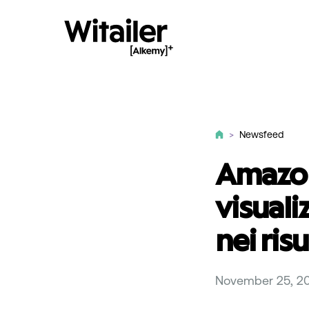
>
Newsfeed
Amazon
visuali
nei risu
November 25, 2