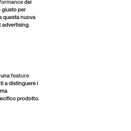
erformance
dei
o giusto per
 da questa nuova
 advertising.
i una
feature
ti a distinguere i
tima
ecifico prodotto.