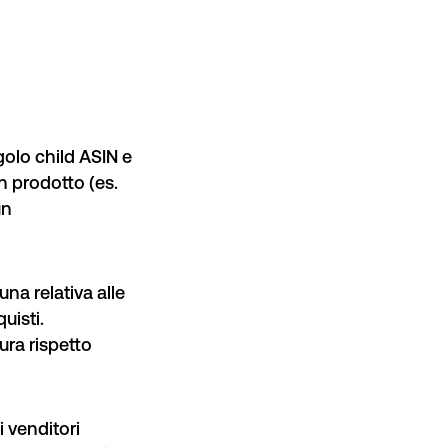
golo child ASIN e
un prodotto (es.
un
una relativa alle
quisti.
ura rispetto
i venditori