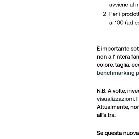
avviene al m
Per i prodot
ai 100 (ad 
È importante sott
non all'intera fam
colore, taglia, 
benchmarking p
N.B.
A volte, inve
visualizzazioni
. 
Attualmente, non 
all’altra.
Se questa nuova f