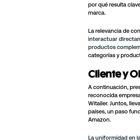
por qué resulta cla
marca.
La relevancia de con
interactuar directa
productos compleme
categorías y produc
Cliente y O
A continuación, pre
reconocida empresa t
Witailer. Juntos, ll
países, un paso fun
Amazon.
La uniformidad en l