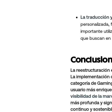
La traducción 
personalizada, 
importante util
que buscan en 
Conclusion
La reestructuración 
La implementación d
categoría de Gamin
usuario más enriqu
visibilidad de la m
más profunda y signi
continuo y sostenib