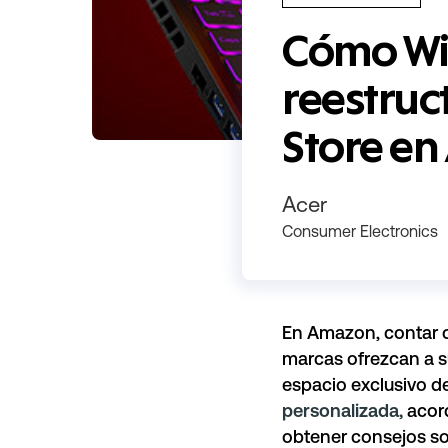
Cómo Wit
reestruc
Store en
Acer
Consumer Electronics
En Amazon, contar 
marcas ofrezcan a s
espacio exclusivo d
personalizada,
acord
obtener consejos so