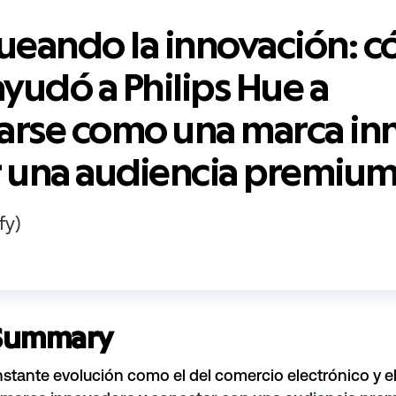
eando la innovación: 
ayudó a Philips Hue a
arse como una marca i
r una audiencia premiu
fy)
 Summary
tante evolución como el del comercio electrónico y el 