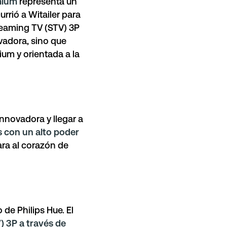
mium
representa un
urrió a Witailer para
reaming TV (STV) 3P
adora, sino que
um y orientada a la
innovadora y llegar a
s con un alto poder
gara al corazón de
de Philips Hue. El
 3P a través de