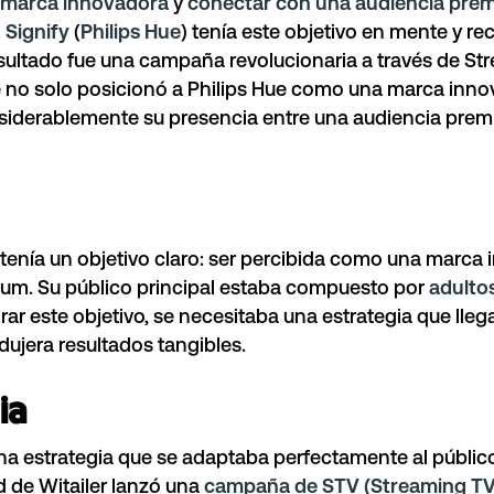
 marca innovadora
y
conectar con una audiencia pre
.
Signify
(
Philips Hue
) tenía este objetivo en mente y rec
esultado fue una campaña revolucionaria a través de St
no solo posicionó a Philips Hue como una marca innov
iderablemente su presencia entre una audiencia premi
) tenía un objetivo claro: ser percibida como una marca 
um. Su público principal estaba compuesto por
adulto
grar este objetivo, se necesitaba una estrategia que lle
dujera resultados tangibles.
ia
una estrategia que se adaptaba perfectamente al público 
 de Witailer lanzó una
campaña de STV (Streaming TV)