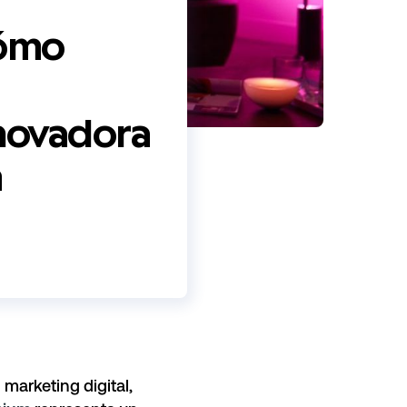
cómo
nnovadora
m
marketing digital,