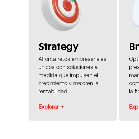
Strategy
B
Afronta retos empresariales
Opti
únicos con soluciones a
pres
medida que impulsen el
mar
crecimiento y mejoren la
conv
rentabilidad.
la f
Explorar →
Exp