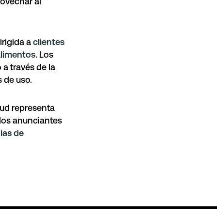
rovechar al
irigida a
clientes
alimentos
. Los
a través de la
s de uso.
ud representa
 los anunciantes
gias de