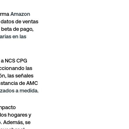
forma
Amazon
 datos de ventas
n beta de pago,
rias en las
e a NCS CPG
eccionando las
ón, las señales
nstancia de AMC
izados a medida
.
impacto
los hogares y
o
. Además, se