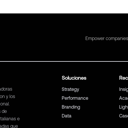
Empower companies to
Soluciones
Rec
vadoras
Strategy
Insi
on y los
Performance
Aca
onal.
Branding
Lig
s de
Data
Cas
talianas e
zadas que