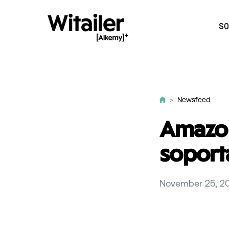
SO
>
Newsfeed
Amazon
soporta
November 25, 2