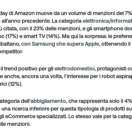
 Friday di Amazon muove da un volume di menzioni del 7
 all'anno precedente. La categoria
elettronica/informa
ù citata, con il 23% delle menzioni, e gli
smartphone
dom
pc
(17%) e
smart TV
(14%). Ma qui la sorpresa: le preferen
ribaltano,
con Samsung che supera Apple
, ottenendo i
ompetitor.
l trend positivo per gli
elettrodomestici
, protagonisti c
e anche, ancora una volta, l'interesse per i
robot aspira
rici
(12%).
tegoria dell'
abbigliamento
, che rappresenta solo il 4
una ricerca inferiore per questa tipologia di prodotti s
li eCommerce specializzati. Lo stesso vale per la cate
elle menzioni.