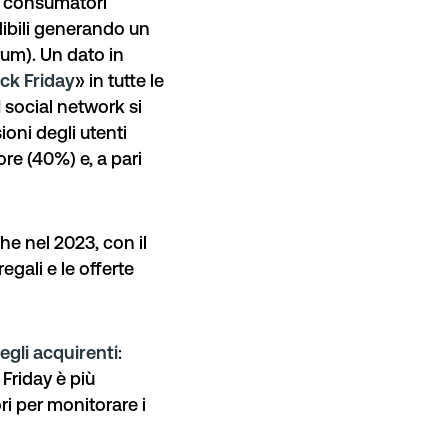
i consumatori
dibili generando un
rum). Un dato in
ck Friday
» in tutte le
I
social network
si
oni degli utenti
ore
(40%) e, a pari
he nel 2023, con il
egali e le offerte
egli acquirenti
:
 Friday è più
ri per monitorare i