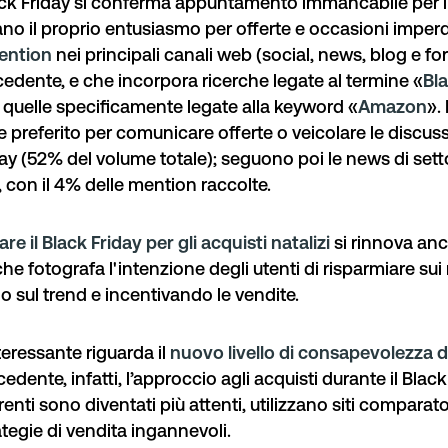
ack Friday si conferma appuntamento immancabile per 
rano il proprio entusiasmo per offerte e occasioni imper
ention
nei principali canali web (social, news, blog e fo
cedente, e che incorpora ricerche legate al termine «
Bla
 quelle specificamente legate alla keyword «
Amazon
». 
 preferito per comunicare offerte o veicolare le discussi
iday (52% del volume totale); seguono poi le
news di sett
, con il 4% delle mention raccolte.
are il Black Friday per gli acquisti natalizi
si rinnova anc
e fotografa l'intenzione degli utenti di risparmiare sui r
o sul trend e incentivando le vendite.
eressante riguarda il
nuovo livello di consapevolezza d
edente, infatti, l’approccio agli acquisti durante il Black
enti sono diventati più attenti, utilizzano siti comparato
ategie di vendita ingannevoli.