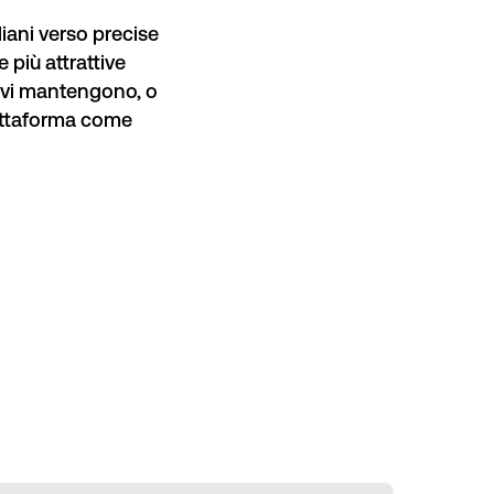
liani verso precise
più attrattive
e ivi mantengono, o
iattaforma come