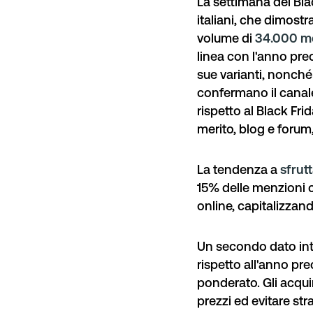
La settimana del Bl
italiani, che dimost
volume di
34.000 m
linea con l'anno pre
sue varianti, nonché
confermano il canale
rispetto al Black Fr
merito,
blog
e
forum
La tendenza a
sfrutt
15% delle menzioni ch
online, capitalizzand
Un secondo dato int
rispetto all'anno prec
ponderato. Gli acquir
prezzi ed evitare str