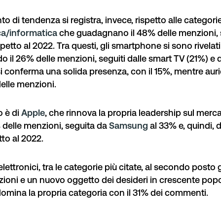
 di tendenza si registra, invece, rispetto alle categorie 
ca/informatica
che guadagnano il 48% delle menzioni,
etto al 2022. Tra questi, gli
smartphone
si sono rivelati
o il 26% delle menzioni, seguiti dalle
smart TV
(21%) e 
i conferma una solida presenza, con il 15%, mentre
auri
elle menzioni.
o è di
Apple
, che rinnova la propria leadership sul mercat
delle menzioni, seguita da
Samsung
al 33% e, quindi, 
tto al 2022.
lettronici, tra le categorie più citate, al secondo posto 
zioni e un nuovo oggetto dei desideri in crescente popol
domina la propria categoria con il 31% dei commenti.