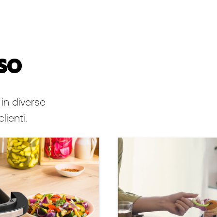
so
in diverse
lienti.