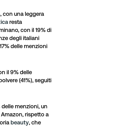
%, con una leggera
tica
resta
inano, con il 19% di
ze degli italiani
l 17% delle menzioni
on il 9% delle
polvere
(41%), seguiti
% delle menzioni, un
u Amazon, rispetto a
goria
beauty
, che