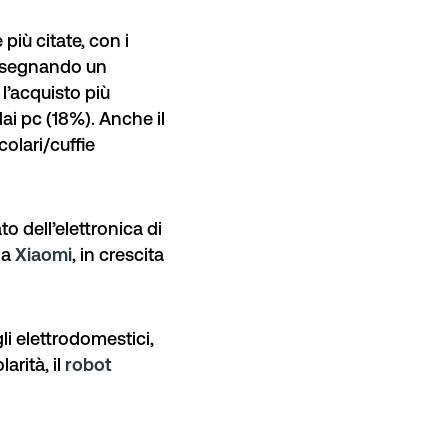
più citate, con i
 segnando un
 l’acquisto più
dai
pc
(18%). Anche il
colari/cuffie
o dell’elettronica di
da
Xiaomi
, in crescita
gli elettrodomestici,
arità, il
robot