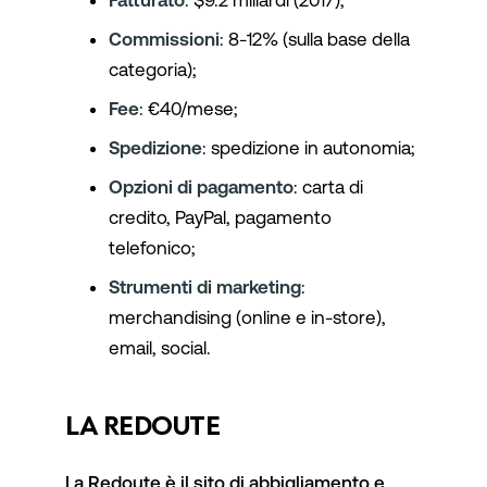
Fatturato
: $9.2 miliardi (2017);
Commissioni
: 8-12% (sulla base della
categoria);
Fee
: €40/mese;
Spedizione
: spedizione in autonomia;
Opzioni di pagamento
: carta di
credito, PayPal, pagamento
telefonico;
Strumenti di marketing
:
merchandising (online e in-store),
email, social.
LA REDOUTE
La Redoute è il sito di abbigliamento e